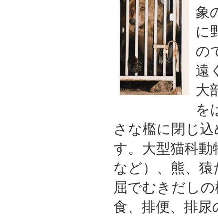
象
に
の
遠
大
を
さな檻に閉じ込
す。大型猫科動
など）、熊、猿
屈でむきだしの
食、排便、排尿