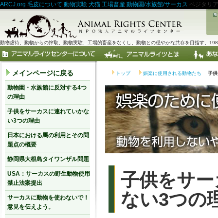
ARCJ.org
毛皮について
動物実験
犬猫
工場畜産
動物園/水族館/サーカス
ベジタリ
動物虐待、動物からの搾取、動物実験、工場的畜産をなくし、動物との穏やかな共存を目指す、198
メインページに戻る
トップ
娯楽に使用される動物たち
子供
動物園・水族館に反対する4つ
の理由
子供をサーカスに連れていかな
い3つの理由
日本における馬の利用とその問
題点の概要
静岡県大根島タイワンザル問題
子供をサー
USA：サーカスの野生動物使用
禁止法案提出
ない3つの
サーカスに動物を使わないで！
意見を伝えよう。