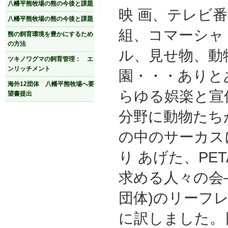
八幡平熊牧場の熊の今後と課題
映 画、テレビ番
八幡平熊牧場の熊の今後と課題
組、コマーシャ
熊の飼育環境を豊かにするため
の方法
ル、見せ物、動
ツキノワグマの飼育管理： エ
ンリッチメント
園・・・ありと
海外12団体 八幡平熊牧場へ要
らゆる娯楽と宣
望書提出
分野に動物たち
の中のサーカス
り あげた、PE
求める人々の会
団体)のリーフ
に訳しました。