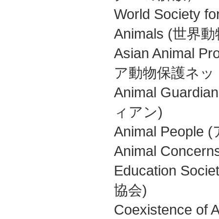
World Society for
Animals (
Asian Animal Pr
ア動物保護ネッ
Animal Guar
ィアン)
Animal Peo
Animal Concern
Education S
協会)
Coexistence of A