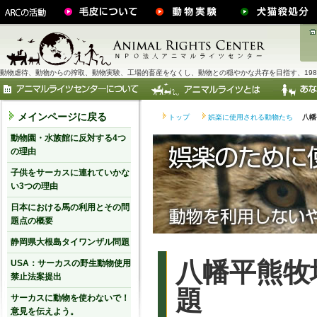
動物虐待、動物からの搾取、動物実験、工場的畜産をなくし、動物との穏やかな共存を目指す、198
メインページに戻る
トップ
娯楽に使用される動物たち
八幡
動物園・水族館に反対する4つ
の理由
子供をサーカスに連れていかな
い3つの理由
日本における馬の利用とその問
題点の概要
静岡県大根島タイワンザル問題
八幡平熊牧
USA：サーカスの野生動物使用
禁止法案提出
題
サーカスに動物を使わないで！
意見を伝えよう。