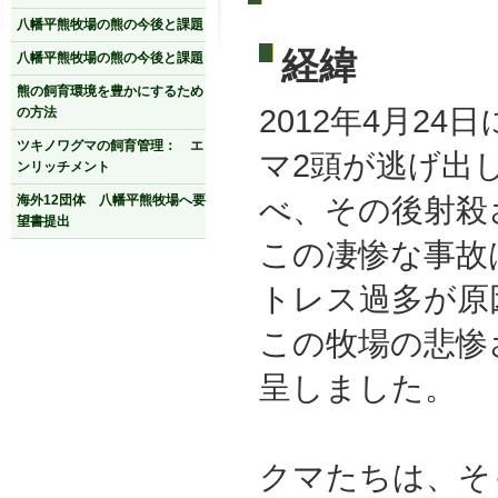
八幡平熊牧場の熊の今後と課題
経緯
八幡平熊牧場の熊の今後と課題
熊の飼育環境を豊かにするため
2012年4月2
の方法
ツキノワグマの飼育管理： エ
マ2頭が逃げ出
ンリッチメント
べ、その後射殺
海外12団体 八幡平熊牧場へ要
望書提出
この凄惨な事故
トレス過多が原
この牧場の悲惨
呈しました。
クマたちは、そ