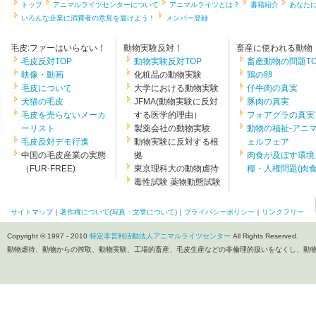
トップ
アニマルライツセンターについて
アニマルライツとは？
書籍紹介
あなた
いろんな企業に消費者の意見を届けよう！
メンバー登録
毛皮:ファーはいらない！
動物実験反対！
畜産に使われる動物
毛皮反対TOP
動物実験反対TOP
畜産動物の問題TO
映像・動画
化粧品の動物実験
鶏の卵
毛皮について
大学における動物実験
仔牛肉の真実
犬猫の毛皮
JFMA(動物実験に反対
豚肉の真実
毛皮を売らないメーカ
する医学的理由）
フォアグラの真実
ーリスト
製薬会社の動物実験
動物の福祉-アニ
毛皮反対デモ行進
動物実験に反対する根
ェルフェア
中国の毛皮産業の実態
拠
肉食が及ぼす環境
（FUR-FREE)
東京理科大の動物虐待
糧・人権問題(肉食.
毒性試験 薬物動態試験
サイトマップ
｜
著作権について(写真・文章について)
｜
プライバシーポリシー
｜
リンクフリー
Copyright © 1997 - 2010
特定非営利活動法人アニマルライツセンター
All Rights Reserved.
動物虐待、動物からの搾取、動物実験、工場的畜産、毛皮生産などの非倫理的扱いをなくし、動物