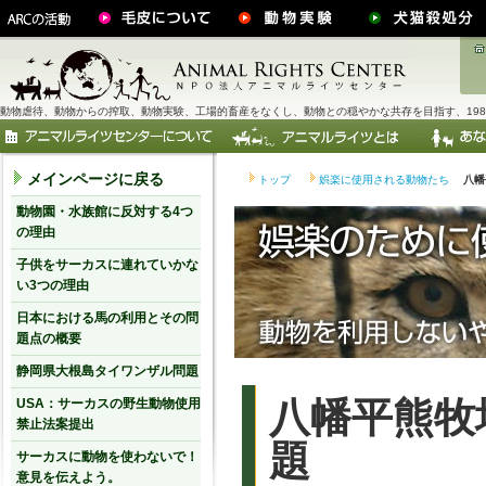
動物虐待、動物からの搾取、動物実験、工場的畜産をなくし、動物との穏やかな共存を目指す、198
メインページに戻る
トップ
娯楽に使用される動物たち
八幡
動物園・水族館に反対する4つ
の理由
子供をサーカスに連れていかな
い3つの理由
日本における馬の利用とその問
題点の概要
静岡県大根島タイワンザル問題
八幡平熊牧
USA：サーカスの野生動物使用
禁止法案提出
題
サーカスに動物を使わないで！
意見を伝えよう。