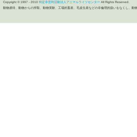
Copyright © 1997 - 2010
特定非営利活動法人アニマルライツセンター
All Rights Reserved.
動物虐待、動物からの搾取、動物実験、工場的畜産、毛皮生産などの非倫理的扱いをなくし、動物