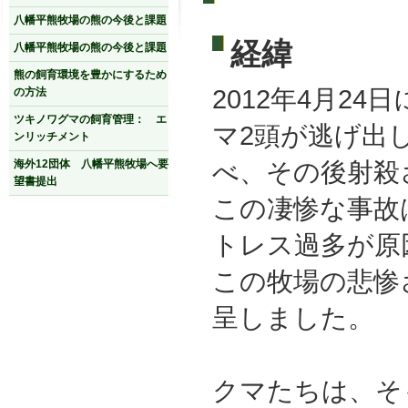
八幡平熊牧場の熊の今後と課題
経緯
八幡平熊牧場の熊の今後と課題
熊の飼育環境を豊かにするため
2012年4月2
の方法
ツキノワグマの飼育管理： エ
マ2頭が逃げ出
ンリッチメント
べ、その後射殺
海外12団体 八幡平熊牧場へ要
望書提出
この凄惨な事故
トレス過多が原
この牧場の悲惨
呈しました。
クマたちは、そ