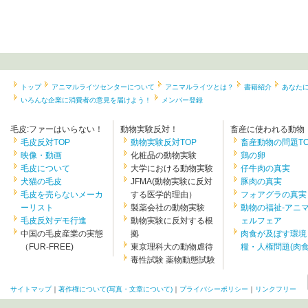
トップ
アニマルライツセンターについて
アニマルライツとは？
書籍紹介
あなた
いろんな企業に消費者の意見を届けよう！
メンバー登録
毛皮:ファーはいらない！
動物実験反対！
畜産に使われる動物
毛皮反対TOP
動物実験反対TOP
畜産動物の問題TO
映像・動画
化粧品の動物実験
鶏の卵
毛皮について
大学における動物実験
仔牛肉の真実
犬猫の毛皮
JFMA(動物実験に反対
豚肉の真実
毛皮を売らないメーカ
する医学的理由）
フォアグラの真実
ーリスト
製薬会社の動物実験
動物の福祉-アニ
毛皮反対デモ行進
動物実験に反対する根
ェルフェア
中国の毛皮産業の実態
拠
肉食が及ぼす環境
（FUR-FREE)
東京理科大の動物虐待
糧・人権問題(肉食.
毒性試験 薬物動態試験
サイトマップ
｜
著作権について(写真・文章について)
｜
プライバシーポリシー
｜
リンクフリー