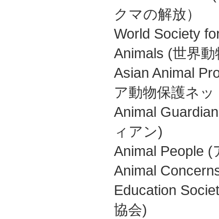
クマの解放）
World Society for
Animals (
Asian Animal Pr
ア動物保護ネッ
Animal Guar
ィアン)
Animal Peo
Animal Concern
Education S
協会)