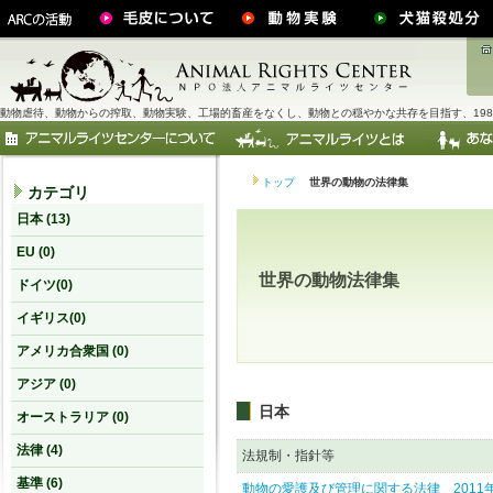
動物虐待、動物からの搾取、動物実験、工場的畜産をなくし、動物との穏やかな共存を目指す、198
トップ
世界の動物の法律集
カテゴリ
日本 (13)
EU (0)
世界の動物法律集
ドイツ
(0)
イギリス
(0)
アメリカ合衆国 (0)
アジア (0)
日本
オーストラリア (0)
法律 (4)
法規制・指針等
基準 (6)
動物の愛護及び管理に関する法律 2011