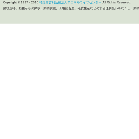
Copyright © 1997 - 2010
特定非営利活動法人アニマルライツセンター
All Rights Reserved.
動物虐待、動物からの搾取、動物実験、工場的畜産、毛皮生産などの非倫理的扱いをなくし、動物