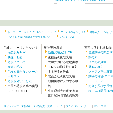
トップ
アニマルライツセンターについて
アニマルライツとは？
書籍紹介
あなた
いろんな企業に消費者の意見を届けよう！
メンバー登録
毛皮:ファーはいらない！
動物実験反対！
畜産に使われる動物
毛皮反対TOP
動物実験反対TOP
畜産動物の問題TO
映像・動画
化粧品の動物実験
鶏の卵
毛皮について
大学における動物実験
仔牛肉の真実
犬猫の毛皮
JFMA(動物実験に反対
豚肉の真実
毛皮を売らないメーカ
する医学的理由）
フォアグラの真実
ーリスト
製薬会社の動物実験
動物の福祉-アニ
毛皮反対デモ行進
動物実験に反対する根
ェルフェア
中国の毛皮産業の実態
拠
肉食が及ぼす環境
（FUR-FREE)
東京理科大の動物虐待
糧・人権問題(肉食.
毒性試験 薬物動態試験
サイトマップ
｜
著作権について(写真・文章について)
｜
プライバシーポリシー
｜
リンクフリー