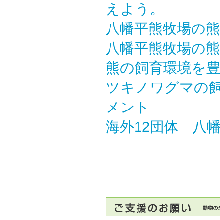
えよう。
八幡平熊牧場の
八幡平熊牧場の
熊の飼育環境を
ツキノワグマの
メント
海外12団体 八