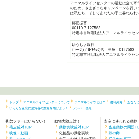
アニマルライツセンターの活動は全て寄
のため、さまざまなキャンペーンを行い
は私たち、そしてあなたの手に委ねられ
郵便振替
00110-7-127583
特定非営利活動法人アニマルライツセン
ゆうちょ銀行
〇一九(ｾﾞﾛｲﾁｷｭｳ)店 当座 0127583
特定非営利活動法人アニマルライツセン
トップ
アニマルライツセンターについて
アニマルライツとは？
書籍紹介
あなた
いろんな企業に消費者の意見を届けよう！
メンバー登録
毛皮:ファーはいらない！
動物実験反対！
畜産に使われる動物
毛皮反対TOP
動物実験反対TOP
畜産動物の問題TO
映像・動画
化粧品の動物実験
鶏の卵