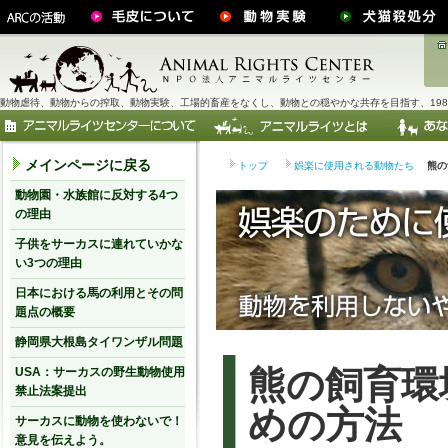
動物虐待、動物からの搾取、動物実験、工場的畜産をなくし、動物との穏やかな共存を目指す、198
メインページに戻る
トップ
娯楽に使用される動物たち
熊の
動物園・水族館に反対する4つ
の理由
子供をサーカスに連れていかな
い3つの理由
日本における馬の利用とその問
題点の概要
静岡県大根島タイワンザル問題
熊の飼育環
USA：サーカスの野生動物使用
禁止法案提出
めの方法
サーカスに動物を使わないで！
意見を伝えよう。