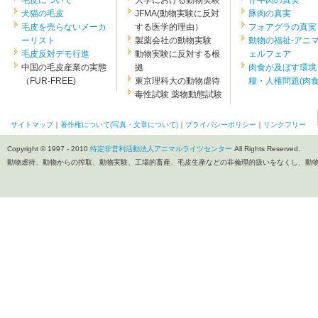
毛皮について
大学における動物実験
仔牛肉の真実
犬猫の毛皮
JFMA(動物実験に反対
豚肉の真実
毛皮を売らないメーカ
する医学的理由）
フォアグラの真実
ーリスト
製薬会社の動物実験
動物の福祉-アニ
毛皮反対デモ行進
動物実験に反対する根
ェルフェア
中国の毛皮産業の実態
拠
肉食が及ぼす環境
（FUR-FREE)
東京理科大の動物虐待
糧・人権問題(肉食.
毒性試験 薬物動態試験
サイトマップ
｜
著作権について(写真・文章について)
｜
プライバシーポリシー
｜
リンクフリー
Copyright © 1997 - 2010
特定非営利活動法人アニマルライツセンター
All Rights Reserved.
動物虐待、動物からの搾取、動物実験、工場的畜産、毛皮生産などの非倫理的扱いをなくし、動物