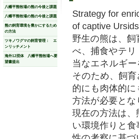
八幡平熊牧場の熊の今後と課題
Strategy for enr
八幡平熊牧場の熊の今後と課題
of captive Ur
熊の飼育環境を豊かにするため
の方法
野生の熊は、飼
ツキノワグマの飼育管理： エ
ンリッチメント
べ、捕食やテリ
海外12団体 八幡平熊牧場へ要
当なエネルギー
望書提出
そのため、飼育
的にも肉体的に
方法が必要とな
現在の方法は、
い環境作りと食
性の考察に基づ