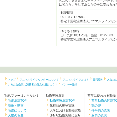
のため、さまざまなキャンペーンを行い
は私たち、そしてあなたの手に委ねられ
郵便振替
00110-7-127583
特定非営利活動法人アニマルライツセン
ゆうちょ銀行
〇一九(ｾﾞﾛｲﾁｷｭｳ)店 当座 0127583
特定非営利活動法人アニマルライツセン
トップ
アニマルライツセンターについて
アニマルライツとは？
書籍紹介
あなた
いろんな企業に消費者の意見を届けよう！
メンバー登録
毛皮:ファーはいらない！
動物実験反対！
畜産に使われる動物
毛皮反対TOP
動物実験反対TOP
畜産動物の問題TO
映像・動画
化粧品の動物実験
鶏の卵
毛皮について
大学における動物実験
仔牛肉の真実
犬猫の毛皮
JFMA(動物実験に反対
豚肉の真実