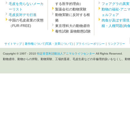
毛皮を売らないメーカ
する医学的理由）
フォアグラの真実
ーリスト
製薬会社の動物実験
動物の福祉-アニ
毛皮反対デモ行進
動物実験に反対する根
ェルフェア
中国の毛皮産業の実態
拠
肉食が及ぼす環境
（FUR-FREE)
東京理科大の動物虐待
糧・人権問題(肉食.
毒性試験 薬物動態試験
サイトマップ
｜
著作権について(写真・文章について)
｜
プライバシーポリシー
｜
リンクフリー
Copyright © 1997 - 2010
特定非営利活動法人アニマルライツセンター
All Rights Reserved.
動物虐待、動物からの搾取、動物実験、工場的畜産、毛皮生産などの非倫理的扱いをなくし、動物