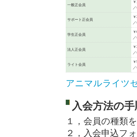
￥
一般正会員
／
￥
サポート正会員
／
￥
学生正会員
／
￥
法人正会員
／
￥
ライト会員
／
アニマルライツ
入会方法の手
１，会員の種類
２，入会申込フ