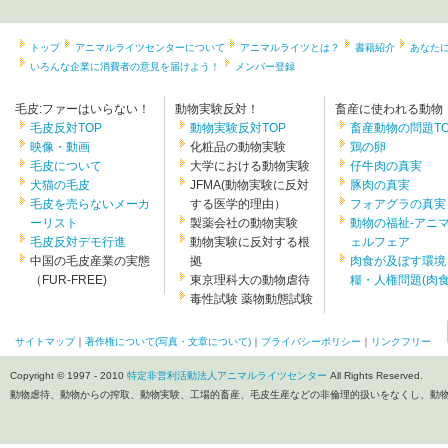
トップ
アニマルライツセンターについて
アニマルライツとは？
書籍紹介
あなた
いろんな企業に消費者の意見を届けよう！
メンバー登録
毛皮:ファーはいらない！
動物実験反対！
畜産に使われる動物
毛皮反対TOP
動物実験反対TOP
畜産動物の問題TO
映像・動画
化粧品の動物実験
鶏の卵
毛皮について
大学における動物実験
仔牛肉の真実
犬猫の毛皮
JFMA(動物実験に反対
豚肉の真実
毛皮を売らないメーカ
する医学的理由）
フォアグラの真実
ーリスト
製薬会社の動物実験
動物の福祉-アニ
毛皮反対デモ行進
動物実験に反対する根
ェルフェア
中国の毛皮産業の実態
拠
肉食が及ぼす環境
（FUR-FREE)
東京理科大の動物虐待
糧・人権問題(肉食.
毒性試験 薬物動態試験
サイトマップ
｜
著作権について(写真・文章について)
｜
プライバシーポリシー
｜
リンクフリー
Copyright © 1997 - 2010
特定非営利活動法人アニマルライツセンター
All Rights Reserved.
動物虐待、動物からの搾取、動物実験、工場的畜産、毛皮生産などの非倫理的扱いをなくし、動物