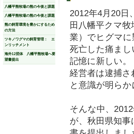
八幡平熊牧場の熊の今後と課題
2012年4月2
八幡平熊牧場の熊の今後と課題
田八幡平クマ牧
熊の飼育環境を豊かにするため
の方法
業）でヒグマに
ツキノワグマの飼育管理： エ
ンリッチメント
死亡した痛まし
海外12団体 八幡平熊牧場へ要
記憶に新しい。
望書提出
経営者は逮捕さ
と意識が明らか
そんな中、201
が、秋田県知事
書を提出しまし