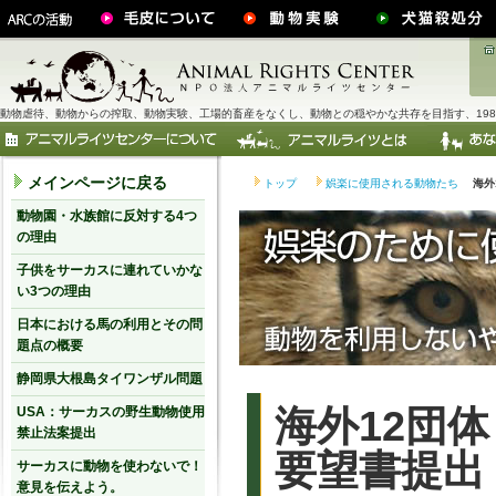
動物虐待、動物からの搾取、動物実験、工場的畜産をなくし、動物との穏やかな共存を目指す、198
メインページに戻る
トップ
娯楽に使用される動物たち
海外
動物園・水族館に反対する4つ
の理由
子供をサーカスに連れていかな
い3つの理由
日本における馬の利用とその問
題点の概要
静岡県大根島タイワンザル問題
海外12団
USA：サーカスの野生動物使用
禁止法案提出
要望書提出
サーカスに動物を使わないで！
意見を伝えよう。