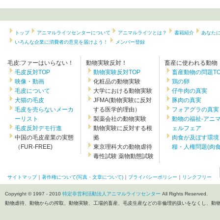
トップ
アニマルライツセンターについて
アニマルライツとは？
書籍紹介
あなた
いろんな企業に消費者の意見を届けよう！
メンバー登録
毛皮:ファーはいらない！
動物実験反対！
畜産に使われる動物
毛皮反対TOP
動物実験反対TOP
畜産動物の問題TO
映像・動画
化粧品の動物実験
鶏の卵
毛皮について
大学における動物実験
仔牛肉の真実
犬猫の毛皮
JFMA(動物実験に反対
豚肉の真実
毛皮を売らないメーカ
する医学的理由）
フォアグラの真実
ーリスト
製薬会社の動物実験
動物の福祉-アニ
毛皮反対デモ行進
動物実験に反対する根
ェルフェア
中国の毛皮産業の実態
拠
肉食が及ぼす環境
（FUR-FREE)
東京理科大の動物虐待
糧・人権問題(肉食.
毒性試験 薬物動態試験
サイトマップ
｜
著作権について(写真・文章について)
｜
プライバシーポリシー
｜
リンクフリー
Copyright © 1997 - 2010
特定非営利活動法人アニマルライツセンター
All Rights Reserved.
動物虐待、動物からの搾取、動物実験、工場的畜産、毛皮生産などの非倫理的扱いをなくし、動物