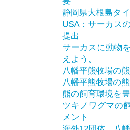
要
静岡県大根島タ
USA：サーカス
提出
サーカスに動物
えよう。
八幡平熊牧場の
八幡平熊牧場の
熊の飼育環境を
ツキノワグマの
メント
海外12団体 八