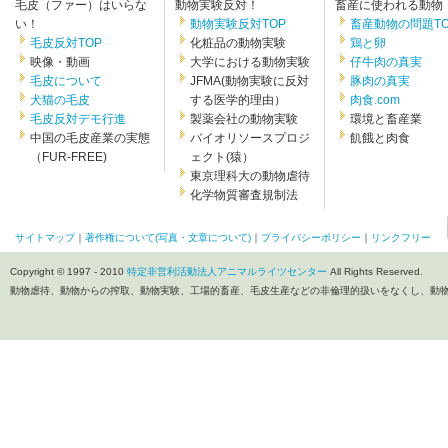
毛皮（ファー）はいらな
動物実験反対！
畜産に使われる動物
い！
動物実験反対TOP
畜産動物の問題TO
毛皮反対TOP
化粧品の動物実験
鶏と卵
映像・動画
大学における動物実験
仔牛肉の真実
毛皮について
JFMA(動物実験に反対
豚肉の真実
犬猫の毛皮
する医学的理由）
肉食.com
毛皮反対デモ行進
製薬会社の動物実験
環境と畜産業
中国の毛皮産業の実態
バイオリソースプロジ
飢餓と肉食
（FUR-FREE)
ェクト(猿）
東京理科大の動物虐待
化学物質審査規制法
サイトマップ
｜
著作権について(写真・文章について)
｜
プライバシーポリシー
｜
リンクフリー
Copyright © 1997 - 2010
特定非営利活動法人アニマルライツセンター
All Rights Reserved.
動物虐待、動物からの搾取、動物実験、工場的畜産、毛皮生産などの非倫理的扱いをなくし、動物