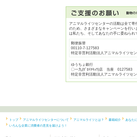
アニマルライツセンターの活動は全て寄
のため、さまざまなキャンペーンを行い
は私たち、そしてあなたの手に委ねられ
郵便振替
00110-7-127583
特定非営利活動法人アニマルライツセン
ゆうちょ銀行
〇一九(ｾﾞﾛｲﾁｷｭｳ)店 当座 0127583
特定非営利活動法人アニマルライツセン
トップ
アニマルライツセンターについて
アニマルライツとは？
書籍紹介
あなた
いろんな企業に消費者の意見を届けよう！