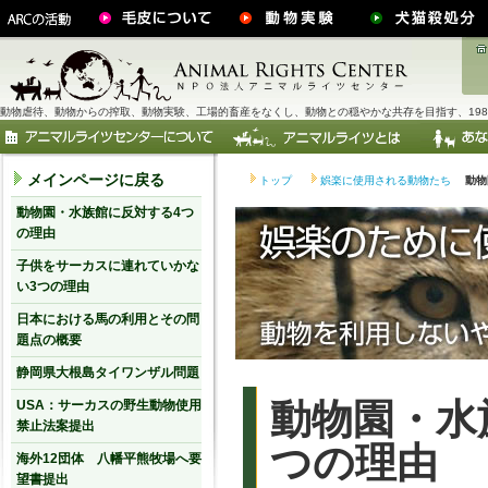
動物虐待、動物からの搾取、動物実験、工場的畜産をなくし、動物との穏やかな共存を目指す、198
メインページに戻る
トップ
娯楽に使用される動物たち
動物
動物園・水族館に反対する4つ
の理由
子供をサーカスに連れていかな
い3つの理由
日本における馬の利用とその問
題点の概要
静岡県大根島タイワンザル問題
動物園・水
USA：サーカスの野生動物使用
禁止法案提出
つの理由
海外12団体 八幡平熊牧場へ要
望書提出