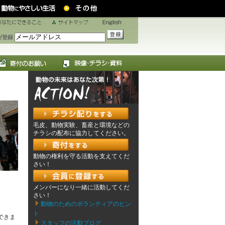
ガ登録
毛皮、動物実験、畜産と環境などの
チラシの配布に協力してください。
動物の権利を守る活動を支えてくだ
さい！
メンバーになり一緒に活動してくだ
さい！
動物のためのボランティアのヒン
ト
できま
スタッフの活動ブログ