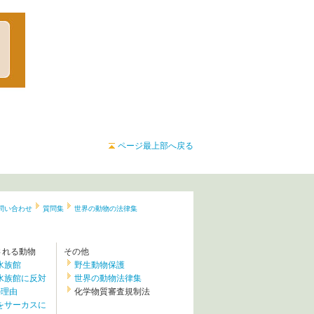
ページ最上部へ戻る
問い合わせ
質問集
世界の動物の法律集
される動物
その他
水族館
野生動物保護
水族館に反対
世界の動物法律集
の理由
化学物質審査規制法
をサーカスに