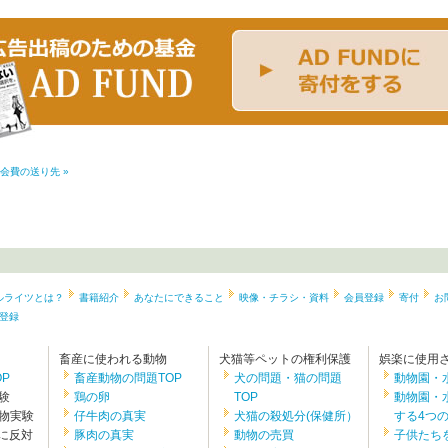
会費の送り先 »
ルライツとは？
書籍紹介
あなたにできること
映像・チラシ・資料
会員登録
寄付
お
登録
畜産に使われる動物
犬猫等ペットの権利保護
娯楽に使用
P
畜産動物の問題TOP
犬の問題・猫の問題
動物園・
験
鶏の卵
TOP
動物園・
物実験
仔牛肉の真実
犬猫の殺処分(保健所）
する4つ
験に反対
豚肉の真実
動物の売買
子供たち