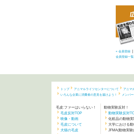
|
« 会員登録
会員登録一覧
トップ
アニマルライツセンターについて
アニマ
いろんな企業に消費者の意見を届けよう！
メンバー
毛皮:ファーはいらない！
動物実験反対！
毛皮反対TOP
動物実験反対TO
映像・動画
化粧品の動物実
毛皮について
大学における動
犬猫の毛皮
JFMA(動物実