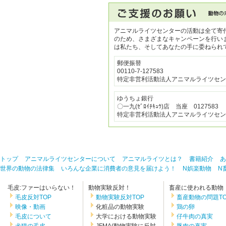
アニマルライツセンターの活動は全て寄
のため、さまざまなキャンペーンを行い
は私たち、そしてあなたの手に委ねられ
郵便振替
00110-7-127583
特定非営利活動法人アニマルライツセン
ゆうちょ銀行
〇一九(ｾﾞﾛｲﾁｷｭｳ)店 当座 0127583
特定非営利活動法人アニマルライツセン
トップ
アニマルライツセンターについて
アニマルライツとは？
書籍紹介
あ
世界の動物の法律集
いろんな企業に消費者の意見を届けよう！
N娯楽動物
N
毛皮:ファーはいらない！
動物実験反対！
畜産に使われる動物
毛皮反対TOP
動物実験反対TOP
畜産動物の問題TO
映像・動画
化粧品の動物実験
鶏の卵
毛皮について
大学における動物実験
仔牛肉の真実