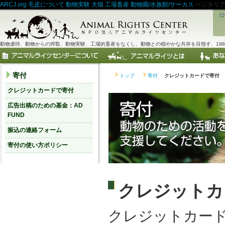
ARCJ.org
毛皮について
動物実験
犬猫
工場畜産
動物園/水族館/サーカス
ベジタリ
動物虐待、動物からの搾取、動物実験、工場的畜産をなくし、動物との穏やかな共存を目指す、198
寄付
トップ
寄付
クレジットカードで寄付
クレジットカードで寄付
広告出稿のための基金：AD
FUND
振込の連絡フォーム
寄付の使い方ポリシー
クレジットカ
クレジットカー