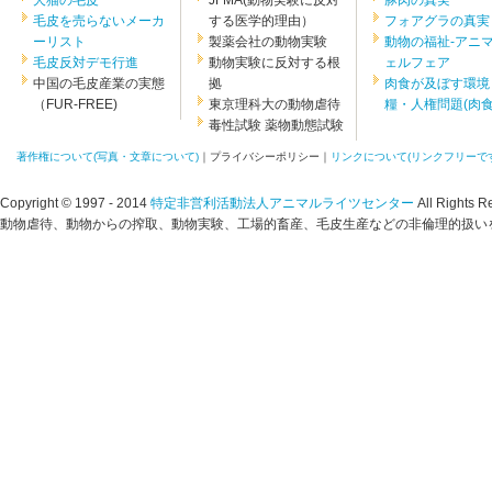
犬猫の毛皮
JFMA(動物実験に反対
豚肉の真実
毛皮を売らないメーカ
する医学的理由）
フォアグラの真実
ーリスト
製薬会社の動物実験
動物の福祉-アニ
毛皮反対デモ行進
動物実験に反対する根
ェルフェア
中国の毛皮産業の実態
拠
肉食が及ぼす環境
（FUR-FREE)
東京理科大の動物虐待
糧・人権問題(肉食.
毒性試験 薬物動態試験
著作権について(写真・文章について)
｜プライバシーポリシー｜
リンクについて(リンクフリーです
Copyright © 1997 - 2014
特定非営利活動法人アニマルライツセンター
All Rights R
動物虐待、動物からの搾取、動物実験、工場的畜産、毛皮生産などの非倫理的扱いを