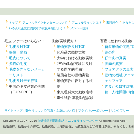
トップ
アニマルライツセンターについて
アニマルライツとは？
書籍紹介
あなた
いろんな企業に消費者の意見を届けよう！
メンバー登録
毛皮:ファーはいらない！
動物実験反対！
畜産に使われる動物
毛皮反対TOP
動物実験反対TOP
畜産動物の問題TO
映像・動画
化粧品の動物実験
鶏の卵
毛皮について
大学における動物実験
仔牛肉の真実
犬猫の毛皮
JFMA(動物実験に反対
豚肉の真実
毛皮を売らないメーカ
する医学的理由）
フォアグラの真実
ーリスト
製薬会社の動物実験
動物の福祉-アニ
毛皮反対デモ行進
動物実験に反対する根
ェルフェア
中国の毛皮産業の実態
拠
肉食が及ぼす環境
（FUR-FREE)
東京理科大の動物虐待
糧・人権問題(肉食.
毒性試験 薬物動態試験
サイトマップ
｜
著作権について(写真・文章について)
｜
プライバシーポリシー
｜
リンクフリー
Copyright © 1997 - 2010
特定非営利活動法人アニマルライツセンター
All Rights Reserved.
動物虐待、動物からの搾取、動物実験、工場的畜産、毛皮生産などの非倫理的扱いをなくし、動物