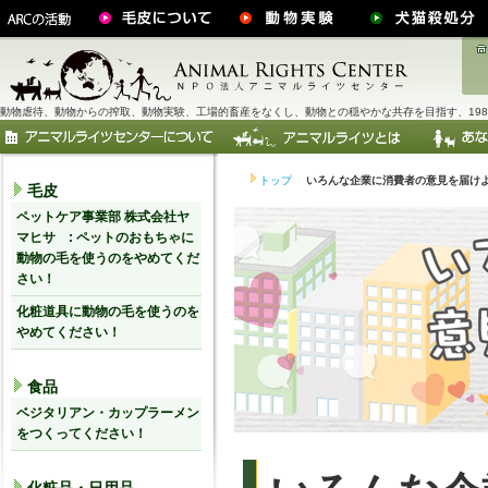
動物虐待、動物からの搾取、動物実験、工場的畜産をなくし、動物との穏やかな共存を目指す、198
トップ
いろんな企業に消費者の意見を届け
毛皮
ペットケア事業部 株式会社ヤ
マヒサ : ペットのおもちゃに
動物の毛を使うのをやめてくだ
さい！
化粧道具に動物の毛を使うのを
やめてください！
食品
ベジタリアン・カップラーメン
をつくってください！