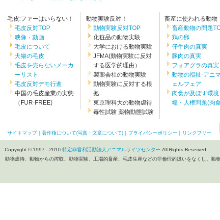
毛皮:ファーはいらない！
動物実験反対！
畜産に使われる動物
毛皮反対TOP
動物実験反対TOP
畜産動物の問題TO
映像・動画
化粧品の動物実験
鶏の卵
毛皮について
大学における動物実験
仔牛肉の真実
犬猫の毛皮
JFMA(動物実験に反対
豚肉の真実
毛皮を売らないメーカ
する医学的理由）
フォアグラの真実
ーリスト
製薬会社の動物実験
動物の福祉-アニ
毛皮反対デモ行進
動物実験に反対する根
ェルフェア
中国の毛皮産業の実態
拠
肉食が及ぼす環境
（FUR-FREE)
東京理科大の動物虐待
糧・人権問題(肉食.
毒性試験 薬物動態試験
サイトマップ
｜
著作権について(写真・文章について)
｜
プライバシーポリシー
｜
リンクフリー
Copyright © 1997 - 2010
特定非営利活動法人アニマルライツセンター
All Rights Reserved.
動物虐待、動物からの搾取、動物実験、工場的畜産、毛皮生産などの非倫理的扱いをなくし、動物