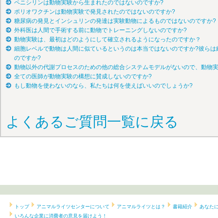
ペニシリンは動物実験から生まれたのではないのですか?
ポリオワクチンは動物実験で発見されたのではないのですか?
糖尿病の発見とインシュリンの発達は実験動物によるものではないのですか?
外科医は人間で手術する前に動物でトレーニングしないのですか?
動物実験は、最初はどのようにして確立されるようになったのですか？
細胞レベルで動物は人間に似ているというのは本当ではないのですか?彼らは
のですか?
動物以外の代謝プロセスのための他の総合システムモデルがないので、動物実
全ての医師が動物実験の構想に賛成しないのですか?
もし動物を使わないのなら、私たちは何を使えばいいのでしょうか?
よくあるご質問一覧に戻る
トップ
アニマルライツセンターについて
アニマルライツとは？
書籍紹介
あなた
いろんな企業に消費者の意見を届けよう！