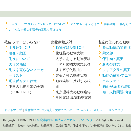
トップ
アニマルライツセンターについて
アニマルライツとは？
書籍紹介
あなた
いろんな企業に消費者の意見を届けよう！
毛皮:ファーはいらない！
動物実験反対！
畜産に使われる動物
毛皮反対TOP
動物実験反対TOP
畜産動物の問題TO
映像・動画
化粧品の動物実験
鶏の卵
毛皮について
大学における動物実験
仔牛肉の真実
犬猫の毛皮
JFMA(動物実験に反対
豚肉の真実
毛皮を売らないメーカ
する医学的理由）
フォアグラの真実
ーリスト
製薬会社の動物実験
動物の福祉-アニ
毛皮反対デモ行進
動物実験に反対する根
ェルフェア
中国の毛皮産業の実態
拠
肉食が及ぼす環境
（FUR-FREE)
東京理科大の動物虐待
糧・人権問題(肉食.
毒性試験 薬物動態試験
サイトマップ
｜
著作権について(写真・文章について)
｜
プライバシーポリシー
｜
リンクフリー
Copyright © 1997 - 2010
特定非営利活動法人アニマルライツセンター
All Rights Reserved.
動物虐待、動物からの搾取、動物実験、工場的畜産、毛皮生産などの非倫理的扱いをなくし、動物