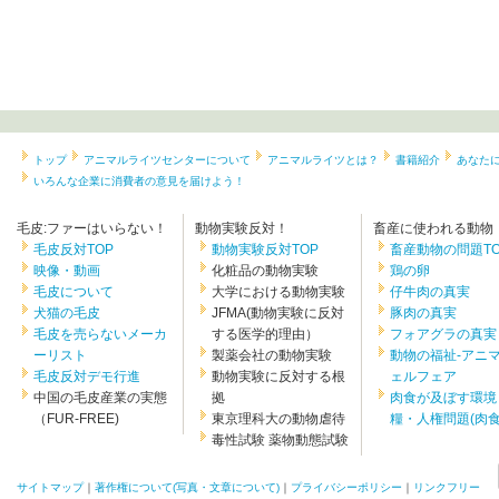
トップ
アニマルライツセンターについて
アニマルライツとは？
書籍紹介
あなた
いろんな企業に消費者の意見を届けよう！
毛皮:ファーはいらない！
動物実験反対！
畜産に使われる動物
毛皮反対TOP
動物実験反対TOP
畜産動物の問題TO
映像・動画
化粧品の動物実験
鶏の卵
毛皮について
大学における動物実験
仔牛肉の真実
犬猫の毛皮
JFMA(動物実験に反対
豚肉の真実
毛皮を売らないメーカ
する医学的理由）
フォアグラの真実
ーリスト
製薬会社の動物実験
動物の福祉-アニ
毛皮反対デモ行進
動物実験に反対する根
ェルフェア
中国の毛皮産業の実態
拠
肉食が及ぼす環境
（FUR-FREE)
東京理科大の動物虐待
糧・人権問題(肉食.
毒性試験 薬物動態試験
サイトマップ
｜
著作権について(写真・文章について)
｜
プライバシーポリシー
｜
リンクフリー