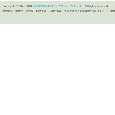
Copyright © 1997 - 2010
特定非営利活動法人アニマルライツセンター
All Rights Reserved.
動物虐待、動物からの搾取、動物実験、工場的畜産、毛皮生産などの非倫理的扱いをなくし、動物