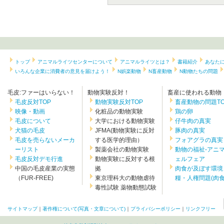
トップ
アニマルライツセンターについて
アニマルライツとは？
書籍紹介
あなた
いろんな企業に消費者の意見を届けよう！
N娯楽動物
N畜産動物
N動物たちの問題
毛皮:ファーはいらない！
動物実験反対！
畜産に使われる動物
毛皮反対TOP
動物実験反対TOP
畜産動物の問題TO
映像・動画
化粧品の動物実験
鶏の卵
毛皮について
大学における動物実験
仔牛肉の真実
犬猫の毛皮
JFMA(動物実験に反対
豚肉の真実
毛皮を売らないメーカ
する医学的理由）
フォアグラの真実
ーリスト
製薬会社の動物実験
動物の福祉-アニ
毛皮反対デモ行進
動物実験に反対する根
ェルフェア
中国の毛皮産業の実態
拠
肉食が及ぼす環境
（FUR-FREE)
東京理科大の動物虐待
糧・人権問題(肉食.
毒性試験 薬物動態試験
サイトマップ
｜
著作権について(写真・文章について)
｜
プライバシーポリシー
｜
リンクフリー