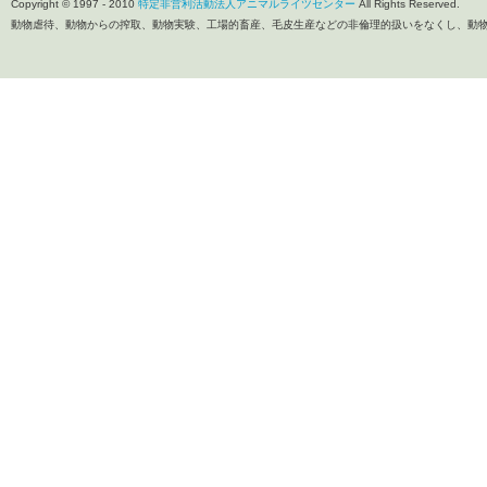
Copyright © 1997 - 2010
特定非営利活動法人アニマルライツセンター
All Rights Reserved.
動物虐待、動物からの搾取、動物実験、工場的畜産、毛皮生産などの非倫理的扱いをなくし、動物