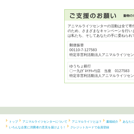
アニマルライツセンターの活動は全て寄
のため、さまざまなキャンペーンを行い
は私たち、そしてあなたの手に委ねられ
郵便振替
00110-7-127583
特定非営利活動法人アニマルライツセン
ゆうちょ銀行
〇一九(ｾﾞﾛｲﾁｷｭｳ)店 当座 0127583
特定非営利活動法人アニマルライツセン
トップ
アニマルライツセンターについて
アニマルライツとは？
書籍紹介
あなた
いろんな企業に消費者の意見を届けよう！
クレジットカードで会員登録