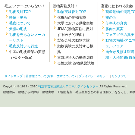
毛皮:ファーはいらない！
動物実験反対！
畜産に使われる動物
毛皮反対TOP
動物実験反対TOP
畜産動物の問題TO
映像・動画
化粧品の動物実験
鶏の卵
毛皮について
大学における動物実験
仔牛肉の真実
犬猫の毛皮
JFMA(動物実験に反対
豚肉の真実
毛皮を売らないメーカ
する医学的理由）
フォアグラの真実
ーリスト
製薬会社の動物実験
動物の福祉-アニ
毛皮反対デモ行進
動物実験に反対する根
ェルフェア
中国の毛皮産業の実態
拠
肉食が及ぼす環境
（FUR-FREE)
東京理科大の動物虐待
糧・人権問題(肉食.
毒性試験 薬物動態試験
サイトマップ
｜
著作権について(写真・文章について)
｜
プライバシーポリシー
｜
リンクフリー
Copyright © 1997 - 2010
特定非営利活動法人アニマルライツセンター
All Rights Reserved.
動物虐待、動物からの搾取、動物実験、工場的畜産、毛皮生産などの非倫理的扱いをなくし、動物