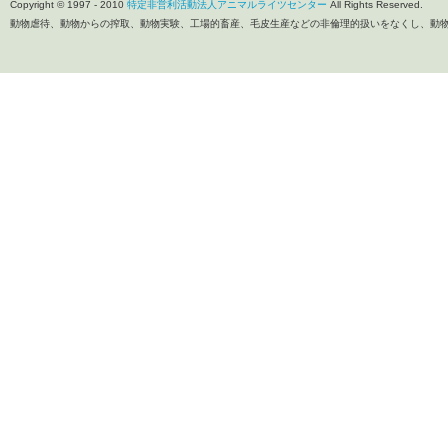
Copyright © 1997 - 2010
特定非営利活動法人アニマルライツセンター
All Rights Reserved.
動物虐待、動物からの搾取、動物実験、工場的畜産、毛皮生産などの非倫理的扱いをなくし、動物