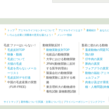
トップ
アニマルライツセンターについて
アニマルライツとは？
書籍紹介
あなた
いろんな企業に消費者の意見を届けよう！
メンバー登録
毛皮:ファーはいらない！
動物実験反対！
畜産に使われる動物
毛皮反対TOP
動物実験反対TOP
畜産動物の問題TO
映像・動画
化粧品の動物実験
鶏の卵
毛皮について
大学における動物実験
仔牛肉の真実
犬猫の毛皮
JFMA(動物実験に反対
豚肉の真実
毛皮を売らないメーカ
する医学的理由）
フォアグラの真実
ーリスト
製薬会社の動物実験
動物の福祉-アニ
毛皮反対デモ行進
動物実験に反対する根
ェルフェア
中国の毛皮産業の実態
拠
肉食が及ぼす環境
（FUR-FREE)
東京理科大の動物虐待
糧・人権問題(肉食.
毒性試験 薬物動態試験
サイトマップ
｜
著作権について(写真・文章について)
｜
プライバシーポリシー
｜
リンクフリー