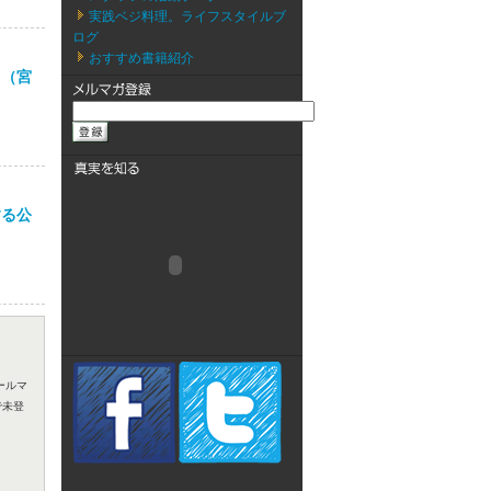
実践ベジ料理。ライフスタイルブ
ログ
おすすめ書籍紹介
ス（宮
する公
ールマ
で未登