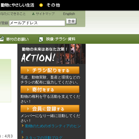
ガ登録
毛皮、動物実験、畜産と環境などの
チラシの配布に協力してください。
動物の権利を守る活動を支えてくだ
さい！
メンバーになり一緒に活動してくだ
さい！
動物のためのボランティアのヒン
ト
：4月3
スタッフの活動ブログ