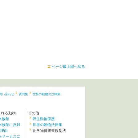
ページ最上部へ戻る
問い合わせ
質問集
世界の動物の法律集
される動物
その他
水族館
野生動物保護
水族館に反対
世界の動物法律集
の理由
化学物質審査規制法
をサーカスに