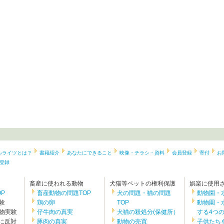
ルライツとは？
書籍紹介
あなたにできること
映像・チラシ・資料
会員登録
寄付
お
登録
畜産に使われる動物
犬猫等ペットの権利保護
娯楽に使用
P
畜産動物の問題TOP
犬の問題・猫の問題
動物園・
験
鶏の卵
TOP
動物園・
物実験
仔牛肉の真実
犬猫の殺処分(保健所）
する4つ
験に反対
豚肉の真実
動物の売買
子供たち