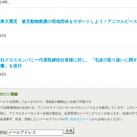
時...
関東大震災 被災動物救護の現地団体をサポートしよう！アニマルピー
3/19
会社クロスカンパニー代表取締役社長様に対し、「毛皮の取り扱いに関
問書」を送付
3/03
ガジン登録
のサービスを利用しておりますので、登録及び解除はご自身で可能です。
ア会議/勉強会のお知らせ、アニマルライツセンターからのニュースなどを配信しています。このメ
別に、アニマルライツセンター会員の場合は、会員専用のメーリングリストがあります。会員の方
会員番号、氏名、登録したいメールアドレスを
問い合わせフォーム
からお知らせください。
登録