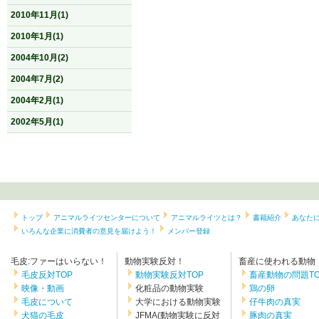
2010年11月(1)
2010年1月(1)
2004年10月(2)
2004年7月(2)
2004年2月(1)
2002年5月(1)
トップ
アニマルライツセンターについて
アニマルライツとは？
書籍紹介
あなた
いろんな企業に消費者の意見を届けよう！
メンバー登録
毛皮:ファーはいらない！
動物実験反対！
畜産に使われる動物
毛皮反対TOP
動物実験反対TOP
畜産動物の問題TO
映像・動画
化粧品の動物実験
鶏の卵
毛皮について
大学における動物実験
仔牛肉の真実
犬猫の毛皮
JFMA(動物実験に反対
豚肉の真実