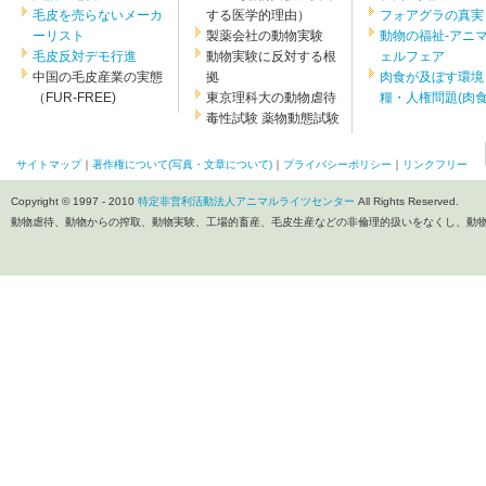
毛皮を売らないメーカ
する医学的理由）
フォアグラの真実
ーリスト
製薬会社の動物実験
動物の福祉-アニ
毛皮反対デモ行進
動物実験に反対する根
ェルフェア
中国の毛皮産業の実態
拠
肉食が及ぼす環境
（FUR-FREE)
東京理科大の動物虐待
糧・人権問題(肉食.
毒性試験 薬物動態試験
サイトマップ
｜
著作権について(写真・文章について)
｜
プライバシーポリシー
｜
リンクフリー
Copyright © 1997 - 2010
特定非営利活動法人アニマルライツセンター
All Rights Reserved.
動物虐待、動物からの搾取、動物実験、工場的畜産、毛皮生産などの非倫理的扱いをなくし、動物