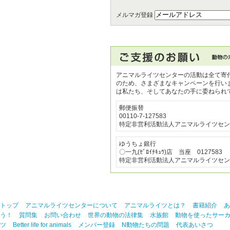
メルマガ登録
アニマルライツセンターの活動は全て寄
のため、さまざまなキャンペーンを行い
は私たち、そしてあなたの手に委ねられ
郵便振替
00110-7-127583
特定非営利活動法人アニマルライツセン
ゆうちょ銀行
〇一九(ｾﾞﾛｲﾁｷｭｳ)店 当座 0127583
特定非営利活動法人アニマルライツセン
トップ
アニマルライツセンターについて
アニマルライツとは？
書籍紹介
あ
う！
質問集
お問い合わせ
世界の動物の法律集
水族館
動物を使ったサー
ツ
Better life for animals
メンバー登録
N動物たちの問題
代表あいさつ