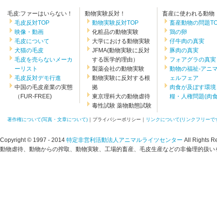
毛皮:ファーはいらない！
動物実験反対！
畜産に使われる動物
毛皮反対TOP
動物実験反対TOP
畜産動物の問題TO
映像・動画
化粧品の動物実験
鶏の卵
毛皮について
大学における動物実験
仔牛肉の真実
犬猫の毛皮
JFMA(動物実験に反対
豚肉の真実
毛皮を売らないメーカ
する医学的理由）
フォアグラの真実
ーリスト
製薬会社の動物実験
動物の福祉-アニ
毛皮反対デモ行進
動物実験に反対する根
ェルフェア
中国の毛皮産業の実態
拠
肉食が及ぼす環境
（FUR-FREE)
東京理科大の動物虐待
糧・人権問題(肉食.
毒性試験 薬物動態試験
著作権について(写真・文章について)
｜プライバシーポリシー｜
リンクについて(リンクフリーです
Copyright © 1997 - 2014
特定非営利活動法人アニマルライツセンター
All Rights R
動物虐待、動物からの搾取、動物実験、工場的畜産、毛皮生産などの非倫理的扱いを