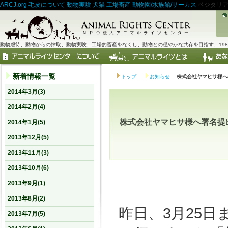
ARCJ.org
毛皮について
動物実験
犬猫
工場畜産
動物園/水族館/サーカス
ベジタリ
動物虐待、動物からの搾取、動物実験、工場的畜産をなくし、動物との穏やかな共存を目指す、198
新着情報一覧
トップ
お知らせ
株式会社ヤマヒサ様へ
2014年3月(3)
2014年2月(4)
株式会社ヤマヒサ様へ署名提
2014年1月(5)
2013年12月(5)
2013年11月(3)
2013年10月(6)
2013年9月(1)
2013年8月(2)
昨日、3月25日ま
2013年7月(5)