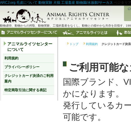
ARCJ.org
毛皮について
動物実験
犬猫
工場畜産
動物園/水族館/サーカス
ベジタリ
動物虐待、動物からの搾取、動物実験、工場的畜産をなくし、動物との穏やかな共存を目指す、198
アニマルライツセンター
トップ
利用規約
クレジットカード決済
について
利用規約
ご利用可能な
プライバシーポリシー
クレジットカード決済のご利用
国際ブランド、VI
案内
特定商取引法に関する表記
かになります。
発行しているカ
可能です。