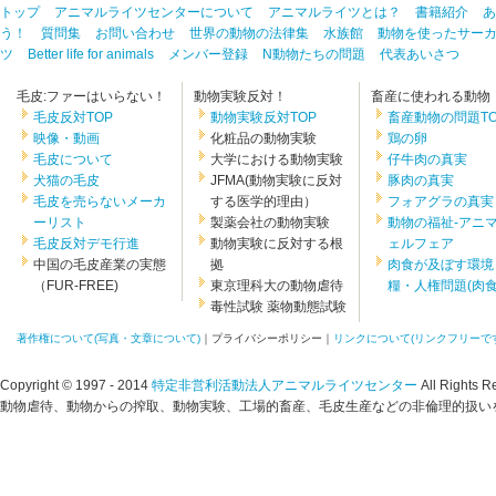
トップ
アニマルライツセンターについて
アニマルライツとは？
書籍紹介
あ
う！
質問集
お問い合わせ
世界の動物の法律集
水族館
動物を使ったサー
ツ
Better life for animals
メンバー登録
N動物たちの問題
代表あいさつ
毛皮:ファーはいらない！
動物実験反対！
畜産に使われる動物
毛皮反対TOP
動物実験反対TOP
畜産動物の問題TO
映像・動画
化粧品の動物実験
鶏の卵
毛皮について
大学における動物実験
仔牛肉の真実
犬猫の毛皮
JFMA(動物実験に反対
豚肉の真実
毛皮を売らないメーカ
する医学的理由）
フォアグラの真実
ーリスト
製薬会社の動物実験
動物の福祉-アニ
毛皮反対デモ行進
動物実験に反対する根
ェルフェア
中国の毛皮産業の実態
拠
肉食が及ぼす環境
（FUR-FREE)
東京理科大の動物虐待
糧・人権問題(肉食.
毒性試験 薬物動態試験
著作権について(写真・文章について)
｜プライバシーポリシー｜
リンクについて(リンクフリーです
Copyright © 1997 - 2014
特定非営利活動法人アニマルライツセンター
All Rights R
動物虐待、動物からの搾取、動物実験、工場的畜産、毛皮生産などの非倫理的扱いを