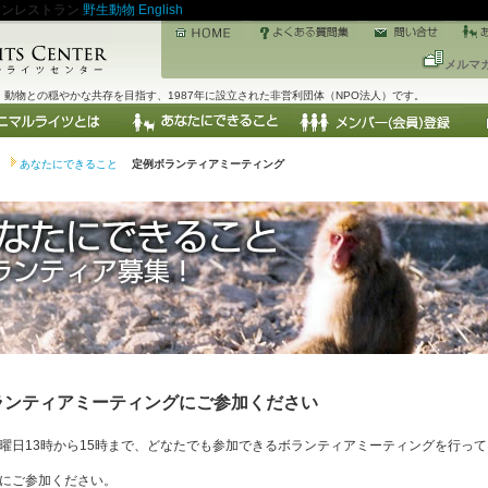
アンレストラン
野生動物
English
メルマ
動物との穏やかな共存を目指す、1987年に設立された非営利団体（NPO法人）です。
あなたにできること
定例ボランティアミーティング
ランティアミーティングにご参加ください
曜日13時から15時まで、どなたでも参加できるボランティアミーティングを行って
にご参加ください。