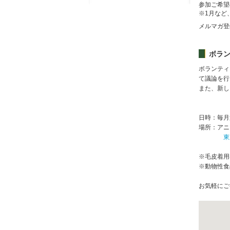
参加ご希望
※1月など
メルマガ
ボラ
ボランティ
て議論を行
また、新し
日時：毎月
場所：アニ
東
※毛皮着用
※動物性食
お気軽にご