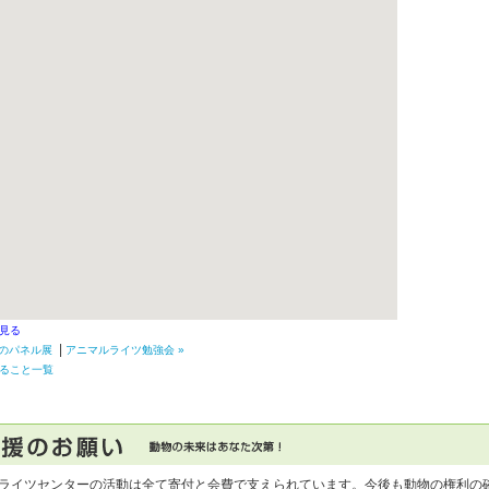
見る
|
めのパネル展
アニマルライツ勉強会 »
ること一覧
ライツセンターの活動は全て寄付と会費で支えられています。今後も動物の権利の