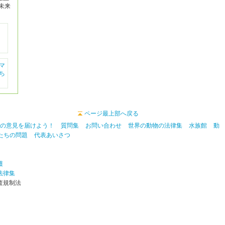
未来
マ
ち
ページ最上部へ戻る
の意見を届けよう！
質問集
お問い合わせ
世界の動物の法律集
水族館
動
たちの問題
代表あいさつ
護
法律集
査規制法