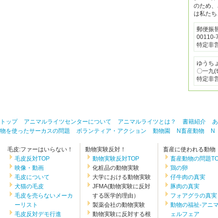
のため、
は私たち
郵便振
00110-
特定非
ゆうち
〇一九(ｾ
特定非
トップ
アニマルライツセンターについて
アニマルライツとは？
書籍紹介
あ
物を使ったサーカスの問題
ボランティア・アクション
動物園
N畜産動物
N
毛皮:ファーはいらない！
動物実験反対！
畜産に使われる動物
毛皮反対TOP
動物実験反対TOP
畜産動物の問題TO
映像・動画
化粧品の動物実験
鶏の卵
毛皮について
大学における動物実験
仔牛肉の真実
犬猫の毛皮
JFMA(動物実験に反対
豚肉の真実
毛皮を売らないメーカ
する医学的理由）
フォアグラの真実
ーリスト
製薬会社の動物実験
動物の福祉-アニ
毛皮反対デモ行進
動物実験に反対する根
ェルフェア