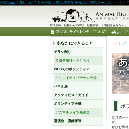
ARCJ.org
毛皮について
動物実験
犬猫
工場畜産
動物園/水族館/サーカス
ベジタリ
動物虐待、動物からの搾取、動物実験、工場的畜産をなくし、
あなたにできること
トップ
チラシ配り
道路使用許可をとろう
WEBでのボランティア
クリエイティブチーム登録
パネル展
アクティビストガイド
ボランティア会議
ボ
アニマルライツ勉強会
毎月第一土
講演会・講師派遣
す。
ぜひお気軽