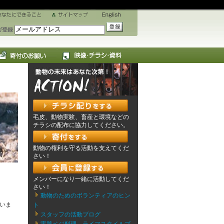
ガ登録
毛皮、動物実験、畜産と環境などの
チラシの配布に協力してください。
動物の権利を守る活動を支えてくだ
さい！
メンバーになり一緒に活動してくだ
さい！
動物のためのボランティアのヒン
いま
ト
スタッフの活動ブログ