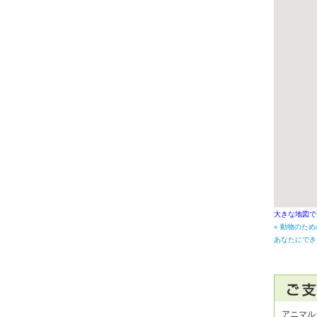
大きな地図で
« 動物のた
あなたにでき
アニマル