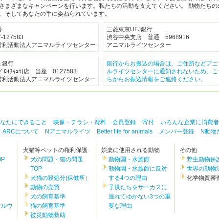
さまざまなキャンペーンを行います。私たちの活動を支えてください。 動物たちの
、そしてあなたの手に委ねられています。
替
三菱東京UFJ銀行
7-127583
渋谷中央支店 普通 5968916
営利活動法人アニマルライツセンター
アニマルライツセンター
ょ銀行
銀行からお振込の場合は、ご住所などアニ
ﾞﾛｲﾁｷｭｳ)店 当座 0127583
ルライツセンターに通知されないため、こ
営利活動法人アニマルライツセンター
らからお振込情報をご連絡ください。
なたにできること
映像・チラシ・資料
会員登録
寄付
いろんな企業に消費者
 ARCについて
Nアニマルライツ
Better life for animals
メンバー登録
N動物
犬猫等ペットの権利保護
娯楽に使用される動物
その他
P
犬の問題・猫の問題
動物園・水族館
野生動物保
TOP
動物園・水族館に反対
世界の動物
犬猫の殺処分(保健所）
する4つの理由
化学物質審
動物の売買
子供たちをサーカスに
犬の飼育基準
連れてゆかない3つの重
マルウ
猫の飼育基準
要な理由
被災動物救助