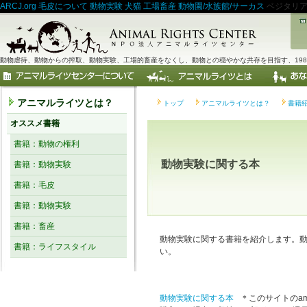
ARCJ.org
毛皮について
動物実験
犬猫
工場畜産
動物園/水族館/サーカス
ベジタリ
動物虐待、動物からの搾取、動物実験、工場的畜産をなくし、動物との穏やかな共存を目指す、198
アニマルライツとは？
トップ
アニマルライツとは？
書籍
オススメ書籍
書籍：動物の権利
動物実験に関する本
書籍：動物実験
書籍：毛皮
書籍：動物実験
書籍：畜産
動物実験に関する書籍を紹介します。
書籍：ライフスタイル
い。
動物実験に関する本
＊このサイトのama