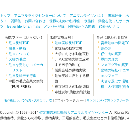
トップ
アニマルライツセンターについて
アニマルライツとは？
書籍紹介
あ
う！
質問集
お問い合わせ
世界の動物の法律集
水族館
動物を使ったサー
ツ
Better life for animals
メンバー登録
N動物たちの問題
代表あいさつ
毛皮:ファーはいらない！
動物実験反対！
畜産に使われる動物
毛皮反対TOP
動物実験反対TOP
畜産動物の問題TO
映像・動画
化粧品の動物実験
鶏の卵
毛皮について
大学における動物実験
仔牛肉の真実
犬猫の毛皮
JFMA(動物実験に反対
豚肉の真実
毛皮を売らないメーカ
する医学的理由）
フォアグラの真実
ーリスト
製薬会社の動物実験
動物の福祉-アニ
毛皮反対デモ行進
動物実験に反対する根
ェルフェア
中国の毛皮産業の実態
拠
肉食が及ぼす環境
（FUR-FREE)
東京理科大の動物虐待
糧・人権問題(肉食.
毒性試験 薬物動態試験
著作権について(写真・文章について)
｜プライバシーポリシー｜
リンクについて(リンクフリーです
Copyright © 1997 - 2014
特定非営利活動法人アニマルライツセンター
All Rights R
動物虐待、動物からの搾取、動物実験、工場的畜産、毛皮生産などの非倫理的扱いを