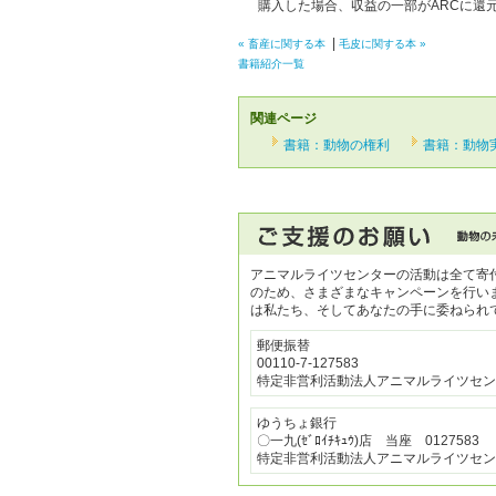
購入した場合、収益の一部がARCに還
|
« 畜産に関する本
毛皮に関する本 »
書籍紹介一覧
関連ページ
書籍：動物の権利
書籍：動物
アニマルライツセンターの活動は全て寄
のため、さまざまなキャンペーンを行い
は私たち、そしてあなたの手に委ねられ
郵便振替
00110-7-127583
特定非営利活動法人アニマルライツセン
ゆうちょ銀行
〇一九(ｾﾞﾛｲﾁｷｭｳ)店 当座 0127583
特定非営利活動法人アニマルライツセン