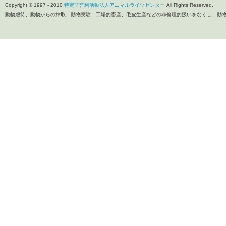
Copyright © 1997 - 2010
特定非営利活動法人アニマルライツセンター
All Rights Reserved.
動物虐待、動物からの搾取、動物実験、工場的畜産、毛皮生産などの非倫理的扱いをなくし、動物