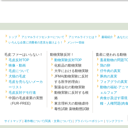
トップ
アニマルライツセンターについて
アニマルライツとは？
書籍紹介
あなた
いろんな企業に消費者の意見を届けよう！
メンバー登録
毛皮:ファーはいらない！
動物実験反対！
畜産に使われる動物
毛皮反対TOP
動物実験反対TOP
畜産動物の問題TO
映像・動画
化粧品の動物実験
鶏の卵
毛皮について
大学における動物実験
仔牛肉の真実
犬猫の毛皮
JFMA(動物実験に反対
豚肉の真実
毛皮を売らないメーカ
する医学的理由）
フォアグラの真実
ーリスト
製薬会社の動物実験
動物の福祉-アニ
毛皮反対デモ行進
動物実験に反対する根
ェルフェア
中国の毛皮産業の実態
拠
肉食が及ぼす環境
（FUR-FREE)
東京理科大の動物虐待
糧・人権問題(肉食.
毒性試験 薬物動態試験
サイトマップ
｜
著作権について(写真・文章について)
｜
プライバシーポリシー
｜
リンクフリー