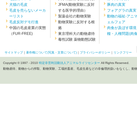
犬猫の毛皮
JFMA(動物実験に反対
豚肉の真実
毛皮を売らないメーカ
する医学的理由）
フォアグラの真実
ーリスト
製薬会社の動物実験
動物の福祉-アニ
毛皮反対デモ行進
動物実験に反対する根
ェルフェア
中国の毛皮産業の実態
拠
肉食が及ぼす環境
（FUR-FREE)
東京理科大の動物虐待
糧・人権問題(肉食.
毒性試験 薬物動態試験
サイトマップ
｜
著作権について(写真・文章について)
｜
プライバシーポリシー
｜
リンクフリー
Copyright © 1997 - 2010
特定非営利活動法人アニマルライツセンター
All Rights Reserved.
動物虐待、動物からの搾取、動物実験、工場的畜産、毛皮生産などの非倫理的扱いをなくし、動物