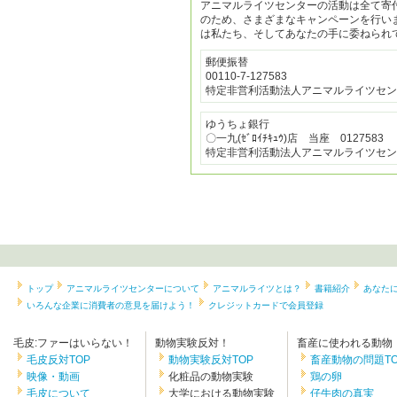
アニマルライツセンターの活動は全て寄
のため、さまざまなキャンペーンを行い
は私たち、そしてあなたの手に委ねられ
郵便振替
00110-7-127583
特定非営利活動法人アニマルライツセン
ゆうちょ銀行
〇一九(ｾﾞﾛｲﾁｷｭｳ)店 当座 0127583
特定非営利活動法人アニマルライツセン
トップ
アニマルライツセンターについて
アニマルライツとは？
書籍紹介
あなた
いろんな企業に消費者の意見を届けよう！
クレジットカードで会員登録
毛皮:ファーはいらない！
動物実験反対！
畜産に使われる動物
毛皮反対TOP
動物実験反対TOP
畜産動物の問題TO
映像・動画
化粧品の動物実験
鶏の卵
毛皮について
大学における動物実験
仔牛肉の真実