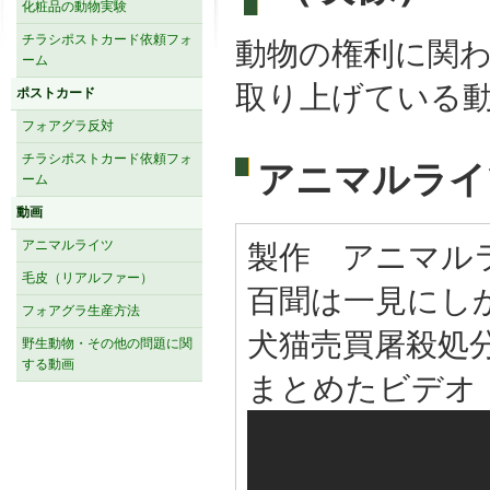
化粧品の動物実験
チラシポストカード依頼フォ
動物の権利に関
ーム
取り上げている
ポストカード
フォアグラ反対
チラシポストカード依頼フォ
アニマルライ
ーム
動画
アニマルライツ
製作 アニマルラ
毛皮（リアルファー）
百聞は一見にしか
フォアグラ生産方法
犬猫売買屠殺処
野生動物・その他の問題に関
する動画
まとめたビデオ