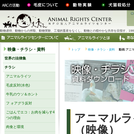
動物虐待、動物からの搾取、動物実験、工場的畜産をなくし、動物との穏やかな共存を目指す、198
映像・チラシ・資料
トップ
映像・チラシ・資料
動画:アニ
世界の法律集
チラシ
アニマルライツ
毛皮反対(水色)
牛乳のウソ＆ホント
フ ォアグラ反対
ごはんでエコ：お肉を減らす4
アニマルラ
つの理由
（映像）
肉食と環境