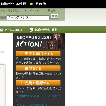
ガ登録
毛皮、動物実験、畜産と環境などの
チラシの配布に協力してください。
動物の権利を守る活動を支えてくだ
さい！
メンバーになり一緒に活動してくだ
さい！
動物のためのボランティアのヒン
ト
スタッフの活動ブログ