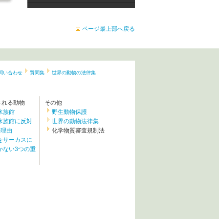
ページ最上部へ戻る
問い合わせ
質問集
世界の動物の法律集
される動物
その他
水族館
野生動物保護
水族館に反対
世界の動物法律集
の理由
化学物質審査規制法
をサーカスに
かない3つの重