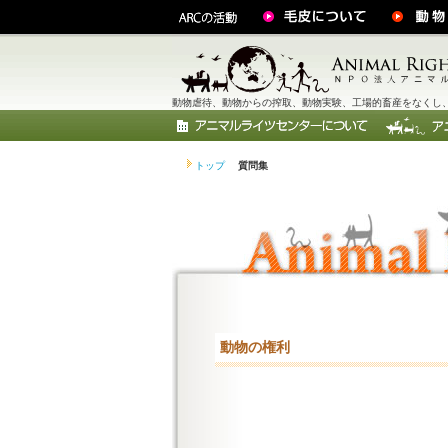
動物虐待、動物からの搾取、動物実験、工場的畜産をなくし、
トップ
質問集
動物の権利