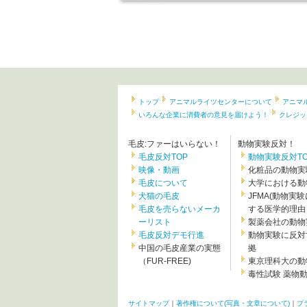
トップ
アニマルライツセンターについて
アニマ
いろんな企業に消費者の意見を届けよう！
クレジッ
毛皮:ファーはいらない！
動物実験反対！
毛皮反対TOP
動物実験反対TO
映像・動画
化粧品の動物実
毛皮について
大学における動
犬猫の毛皮
JFMA(動物実
毛皮を売らないメーカ
する医学的理由
ーリスト
製薬会社の動物
毛皮反対デモ行進
動物実験に反対
中国の毛皮産業の実態
拠
（FUR-FREE)
東京理科大の動
毒性試験 薬物
サイトマップ
｜
著作権について(写真・文章について)
｜
プ