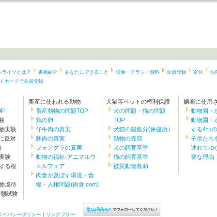
ルライツとは？
書籍紹介
あなたにできること
映像・チラシ・資料
会員登録
寄付
お
トカードで会員登録
畜産に使われる動物
犬猫等ペットの権利保護
娯楽に使用
P
畜産動物の問題TOP
犬の問題・猫の問題
動物園・
験
鶏の卵
TOP
動物園・
物実験
仔牛肉の真実
犬猫の殺処分(保健所）
する4つ
験に反対
豚肉の真実
動物の売買
子供たち
）
フォアグラの真実
犬の飼育基準
連れてゆ
実験
動物の福祉-アニマルウ
猫の飼育基準
要な理由
する根
ェルフェア
被災動物救助
肉食が及ぼす環境・食
物虐待
糧・人権問題(肉食.com)
動態試験
ライバシーポリシー
｜
リンクフリー