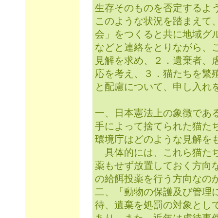
生存そのものを否定するよ
このような状況を踏まえて
会」をつくると共に地域グ
などと連絡をとりながら、
見解を求め、２．遺棄者、
応を考え、３．猫たちを繁
と配慮について、申し入れ
一、日本憲法上の象徴であ
手によって捨てられた猫た
環境庁はどのような見解を
具体的には、これら猫たち
薬もせず放置しておく方向
の給餌投薬を行う方向なの
二、「動物の保護及び管理
待、遺棄を処罰の対象とし