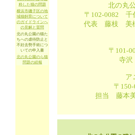
北の丸
粋した猫の問題
横浜市磯子区の地
〒102-0082
域猫飼育について
のガイドラインへ
代表 藤枝 美樹（080
の見解と質問
北の丸公園の猫た
ちへの虐待防止と
不妊去勢手術につ
〒101-
いての申入書
北の丸公園のら猫
寺沢 文子（0
問題の続報
ア
〒150-
担当 藤本美紀（03-3