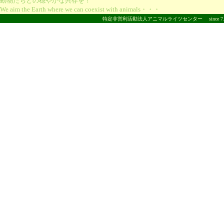
動物たちとの穏やかな共存を！
We aim the Earth where we can coexist with animals・・・
特定非営利活動法人アニマルライツセンター
since 