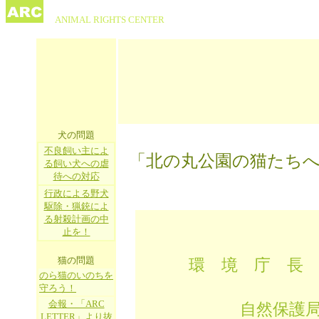
ANIMAL RIGHTS CENTER
犬の問題
不良飼い主によ
「北の丸公園の猫たち
る飼い犬への虐
待への対応
行政による野犬
駆除・猟銃によ
る射殺計画の中
止を！
猫の問題
環 境 庁
のら猫のいのちを
１
守ろう！
会報・「ARC
自然保護
LETTER」より抜