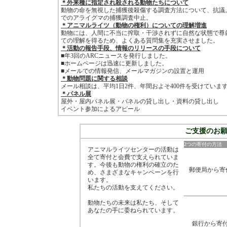
＊外来種に指定され殺される動物たちについて
動物の命を無視した捕獲後殺傷する調査方法について、抗議
でのアライグマの捕獲調査中止。
＊アニマルライツ（動物の権利）についての理解増進
動物には、人間に不当に搾取・干渉されずに自然な状態で尊
ての理解を得るため、よくある質問集を充実させました。
＊活動の報告手段、情報のリリースの手段について
■年3回のARCニュースを発行しました。
■ホームページは迅速に更新しました。
■メールでの情報発信、メールマガジンの設置と運用
＊動物問題に関する相談
メール相談は、平均1日2件、年間およそ400件を受けていま
＊パネル展
屋外・屋内パネル展・パネルの貸し出し・資料の貸し出し
イベント参加によるアピール
ご支援のお
2つの寄付の方法
アニマルライツセンターの活動は
全て寄付と会費で支えられていま
す。今後も動物の権利の確立のた
郵便局から寄
め、さまざまなキャンペーンを行
います。
私たちの活動を支えてください。
動物たちの未来は私たち、そして
あなたの手に委ねられています。
銀行から寄