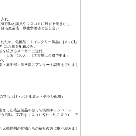
し入れ。
抗議行動と議員やマスコミに対する働きかけ。
・経済産業省・厚生労働省と話し合い
たため、化粧品・トイレタリー製品において動
内に1万枚を配布済み。
験を続けるメーカーに送付。
人）、大阪（100人）（名古屋は台風で中止）
いて
部・薬学部・歯学部にアンケート調査を行いまし
トの立ち上げ・パネル展示・チラシ配布）
で集まった毛皮製品を使って街頭キャンペーン
伴う活動。DVDをマスコミ各社（約２００）、ア
た元動物園の動物たちの福祉改善に取り組みまし