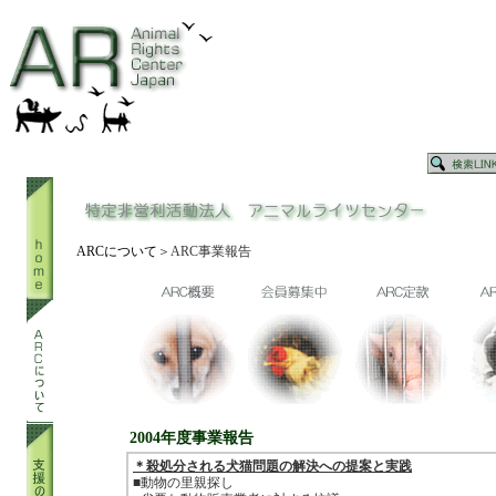
ARCについて
＞ARC事業報告
2004年度事業報告
＊殺処分される犬猫問題の解決への提案と実践
■動物の里親探し