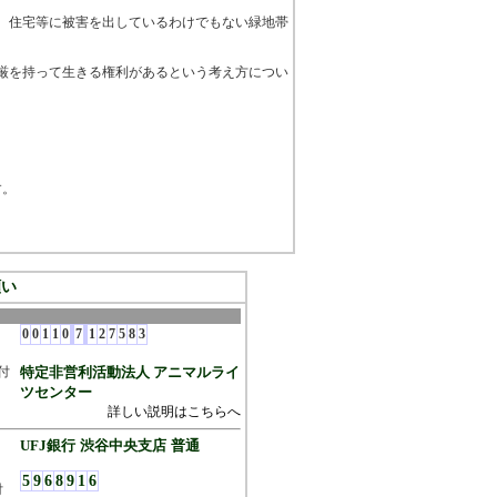
。住宅等に被害を出しているわけでもない緑地帯
厳を持って生きる権利があるという考え方につい
す。
願い
0
0
1
1
0
7
1
2
7
5
8
3
付
特定非営利活動法人 アニマルライ
ツセンター
詳しい説明はこちらへ
UFJ銀行
渋谷中央支店
普通
5
9
6
8
9
1
6
付