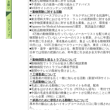
■劣悪な動物販売業者に対する抗議
■不良飼い主の改善への取り組みとアドバイス
■WEBサイトのコンテンツの充実
＊動物実験に対する活動
■バイオリソースプロジェクト マカクザルに対する抗議申
■東京理科大学におけるマウス・ラットの劣悪飼育に対する
■化学物質審査規正法に対する意見を募集。および、環境省
■Japanese for Medical Advancementの運営 、英語論文の翻訳
■化粧品動物実験廃止キャンペーン
4万枚の動物実験を行っていないメーカーリストを配り終え
物実験を行っていないメーカーのリストを更新。さらに年度
昨年度に引き続き、署名集めも続行。集まった署名を動物実
10月には、SATC主催のピースウォークに協力。東京（130
■医学・薬学・歯学部における、教育現場での動物実験につ
日本では現状の把握のため、昨年度に引き続き全大学の医学
た。
＊動物病院を巡るトラブルについて
■動物病院でトラブルが起きた際の相談業務
■動物病院でのトラブルの事前予防策
■新聞やテレビの取材を受けました。
＊工場畜産について
工場畜産の現状を広く一般に知らせる活動（新規WEBサイ
＊毛皮動物について
■毛皮に使われる動物についてのサイトを作成、配布
■毛皮をはがされた狐のレプリカ（PETAから貸与）・寄付
■中国の毛皮生産現場の映像とレポートが公開されたことに
パレル企業（98社）に送付。
＊娯楽のために使役される動物たちについて
厚木市の飯山にあるハイキングコースの入り口に取り残され
た。