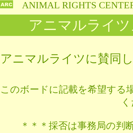
ANIMAL RIGHTS CENTE
アニマルライツ
アニマルライツに賛同
このボードに記載を希望する
く
＊＊＊
採否は事務局の判