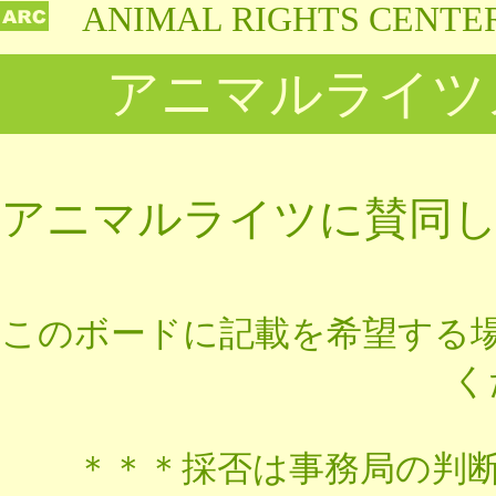
ANIMAL RIGHTS CENTE
アニマルライツ
アニマルライツに賛同
このボードに記載を希望する
く
＊＊＊
採否は事務局の判