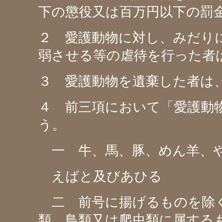
下の懲役又は百万円以下の罰
２ 愛護動物に対し、みだり
弱させる等の虐待を行った者
３ 愛護動物を遺棄した者は
４ 前三項において「愛護動
う。
一 牛、馬、豚、めん羊、や
えばと及びあひる
二 前号に揚げるものを除く
類、鳥類又は爬虫類に属する