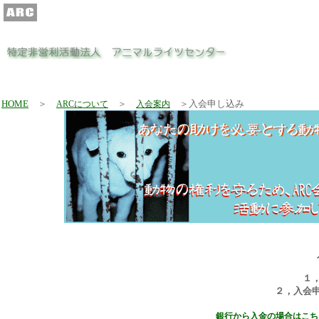
HOME
＞
＞
＞入会申し込み
ARCについて
入会案内
１
２，入会
銀行から入金の場合はこち