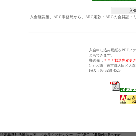
入金確認後、ARC事務局から、ARC定款・ARCの会員証
入会申し込み用紙をPDFフ
ともできます。
郵送先→
＊＊＊郵送先変更さ
143-0016 東京都大田区大森北
FAX→03-3298-4523
PDFファ
特定非営利活動法人アニマルライツセンター (C)ARC All Rights Reserved