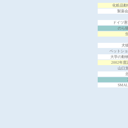
化粧品動
製薬会
ドイツ憲
のら
犬
ペットショ
大学の動
2002年
山口
北
SMAL